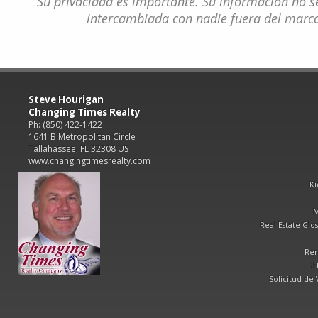
Su privacidad es importante. Su información no s
intercambiada con nadie fuera del marco 
Steve Hourigan
Changing Times Realty
Ph: (850) 422-1422
1641 B Metropolitan Circle
Tallahassee, FL 32308 US
www.changingtimesrealty.com
Ki
M
Real Estate Glos
Ren
¡
Solicitud de