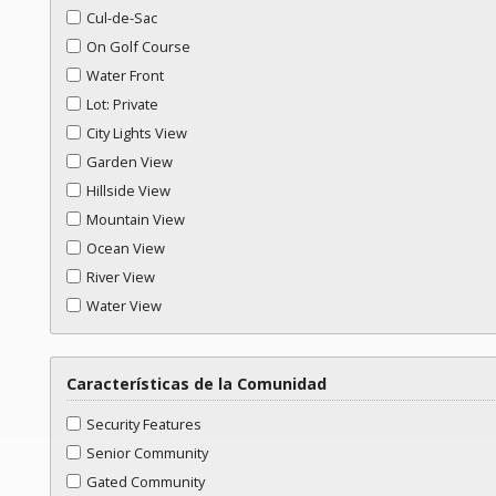
Cul-de-Sac
On Golf Course
Water Front
Lot: Private
City Lights View
Garden View
Hillside View
Mountain View
Ocean View
River View
Water View
Características de la Comunidad
Security Features
Senior Community
Gated Community