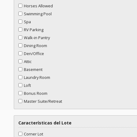
Horses Allowed
Swimming Pool
Spa
RV Parking
Walk-in Pantry
Dining Room
Den/Office
Attic
Basement
Laundry Room
Loft
Bonus Room
Master Suite/Retreat
Características del Lote
Corner Lot